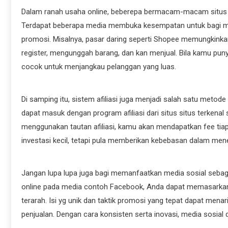
Dalam ranah usaha online, beberepa bermacam-macam situs 
Terdapat beberapa media membuka kesempatan untuk bagi mem
promosi. Misalnya, pasar daring seperti Shopee memungkinka
register, mengunggah barang, dan kan menjual. Bila kamu punya 
cocok untuk menjangkau pelanggan yang luas.
Di samping itu, sistem afiliasi juga menjadi salah satu meto
dapat masuk dengan program afiliasi dari situs situs terken
menggunakan tautan afiliasi, kamu akan mendapatkan fee tiap k
investasi kecil, tetapi pula memberikan kebebasan dalam me
Jangan lupa lupa juga bagi memanfaatkan media sosial seba
online pada media contoh Facebook, Anda dapat memasarkan
terarah. Isi yg unik dan taktik promosi yang tepat dapat men
penjualan. Dengan cara konsisten serta inovasi, media sosial