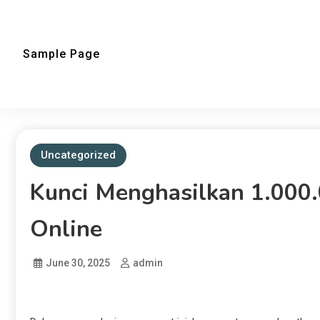
Sample Page
Uncategorized
Kunci Menghasilkan 1.000.
Online
June 30, 2025
admin