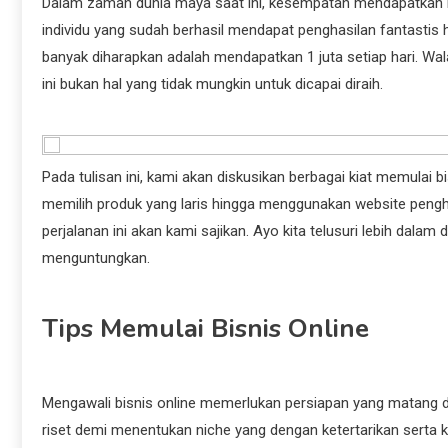
Dalam zaman dunia maya saat ini, kesempatan mendapatkan men
individu yang sudah berhasil mendapat penghasilan fantastis 
banyak diharapkan adalah mendapatkan 1 juta setiap hari. Wala
ini bukan hal yang tidak mungkin untuk dicapai diraih.
Pada tulisan ini, kami akan diskusikan berbagai kiat memulai b
memilih produk yang laris hingga menggunakan website peng
perjalanan ini akan kami sajikan. Ayo kita telusuri lebih dalam
menguntungkan.
Tips Memulai Bisnis Online
Mengawali bisnis online memerlukan persiapan yang matang 
riset demi menentukan niche yang dengan ketertarikan sert