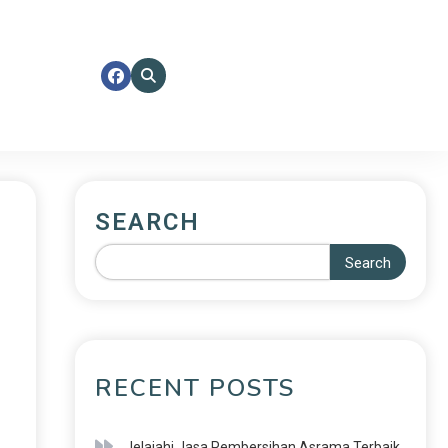
SEARCH
Search
RECENT POSTS
Jelajahi Jasa Pembersihan Asrama Terbaik