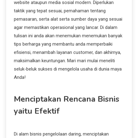
website ataupun media sosial modern. Diperlukan
taktik yang tepat sesuai, pemahaman tentang
pemasaran, serta alat serta sumber daya yang sesuai
agar memastikan operasional yang lancar. Di dalam
tulisan ini anda akan menemukan menemukan banyak
tips berharga yang membantu anda memperbaiki
efisiensi, menambah layanan customer, dan akhirnya,
maksimalkan keuntungan. Mari mari mulai meneliti
seluk-beluk sukses di mengelola usaha di dunia maya
Anda!
Menciptakan Rencana Bisnis
yaitu Efektif
Di alam bisnis pengelolaan daring, menciptakan