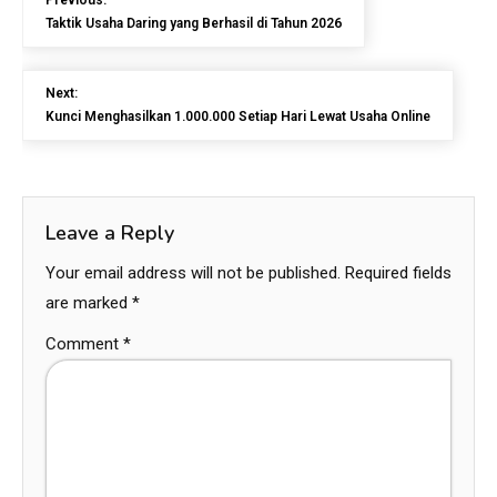
Previous:
Taktik Usaha Daring yang Berhasil di Tahun 2026
Next:
Kunci Menghasilkan 1.000.000 Setiap Hari Lewat Usaha Online
Leave a Reply
Your email address will not be published.
Required fields
are marked
*
Comment
*