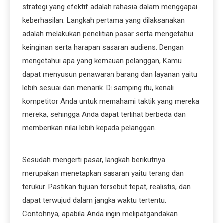
strategi yang efektif adalah rahasia dalam menggapai
keberhasilan. Langkah pertama yang dilaksanakan
adalah melakukan penelitian pasar serta mengetahui
keinginan serta harapan sasaran audiens. Dengan
mengetahui apa yang kemauan pelanggan, Kamu
dapat menyusun penawaran barang dan layanan yaitu
lebih sesuai dan menarik. Di samping itu, kenali
kompetitor Anda untuk memahami taktik yang mereka
mereka, sehingga Anda dapat terlihat berbeda dan
memberikan nilai lebih kepada pelanggan.
Sesudah mengerti pasar, langkah berikutnya
merupakan menetapkan sasaran yaitu terang dan
terukur. Pastikan tujuan tersebut tepat, realistis, dan
dapat terwujud dalam jangka waktu tertentu.
Contohnya, apabila Anda ingin melipatgandakan