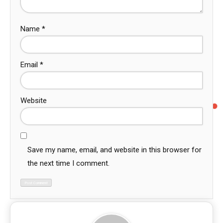
Name
*
Email
*
Website
Save my name, email, and website in this browser for
the next time I comment.