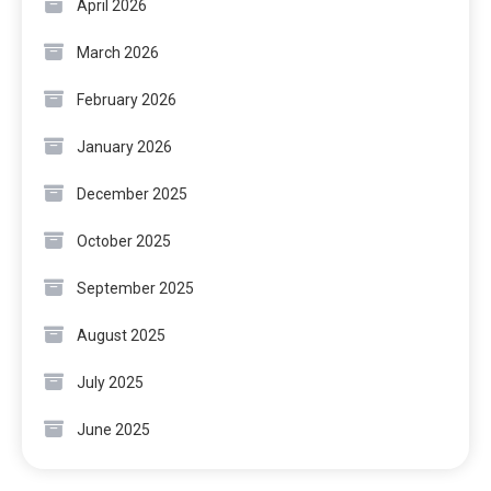
April 2026
March 2026
February 2026
January 2026
December 2025
October 2025
September 2025
August 2025
July 2025
June 2025