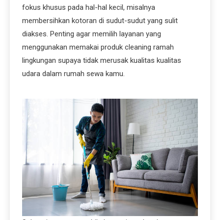
fokus khusus pada hal-hal kecil, misalnya
membersihkan kotoran di sudut-sudut yang sulit
diakses. Penting agar memilih layanan yang
menggunakan memakai produk cleaning ramah
lingkungan supaya tidak merusak kualitas kualitas
udara dalam rumah sewa kamu.