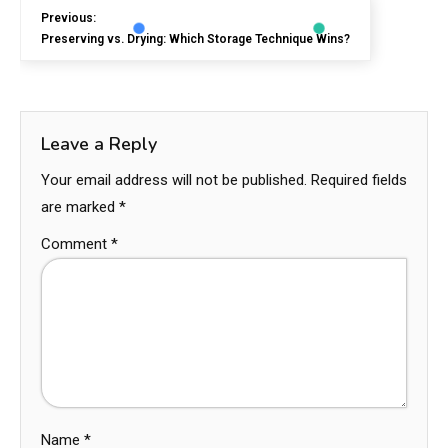
Previous:
Preserving vs. Drying: Which Storage Technique Wins?
Leave a Reply
Your email address will not be published.
Required fields
are marked
*
Comment
*
Name
*