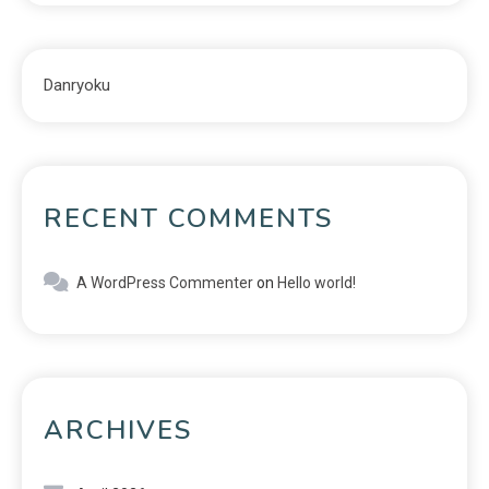
Danryoku
RECENT COMMENTS
A WordPress Commenter
on
Hello world!
ARCHIVES