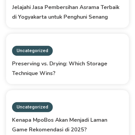
Jelajahi Jasa Pembersihan Asrama Terbaik
di Yogyakarta untuk Penghuni Senang
Uncategorized
Preserving vs. Drying: Which Storage
Technique Wins?
Uncategorized
Kenapa MpoBos Akan Menjadi Laman
Game Rekomendasi di 2025?