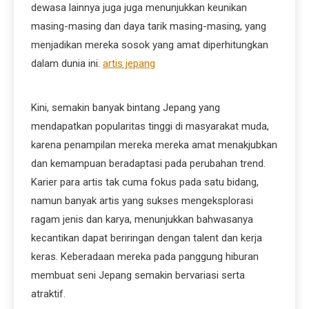
dewasa lainnya juga juga menunjukkan keunikan
masing-masing dan daya tarik masing-masing, yang
menjadikan mereka sosok yang amat diperhitungkan
dalam dunia ini.
artis jepang
Kini, semakin banyak bintang Jepang yang
mendapatkan popularitas tinggi di masyarakat muda,
karena penampilan mereka mereka amat menakjubkan
dan kemampuan beradaptasi pada perubahan trend.
Karier para artis tak cuma fokus pada satu bidang,
namun banyak artis yang sukses mengeksplorasi
ragam jenis dan karya, menunjukkan bahwasanya
kecantikan dapat beriringan dengan talent dan kerja
keras. Keberadaan mereka pada panggung hiburan
membuat seni Jepang semakin bervariasi serta
atraktif.