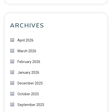
ARCHIVES
April 2026
March 2026
February 2026
January 2026
December 2025
October 2025
September 2025