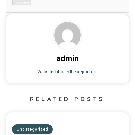
admin
Website:
https://thexreport.org
RELATED POSTS
Uncategorized