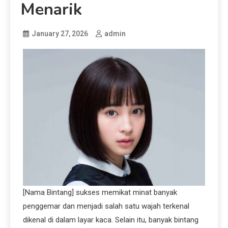
Menarik
January 27, 2026
admin
[Nama Bintang] sukses memikat minat banyak
penggemar dan menjadi salah satu wajah terkenal
dikenal di dalam layar kaca. Selain itu, banyak bintang