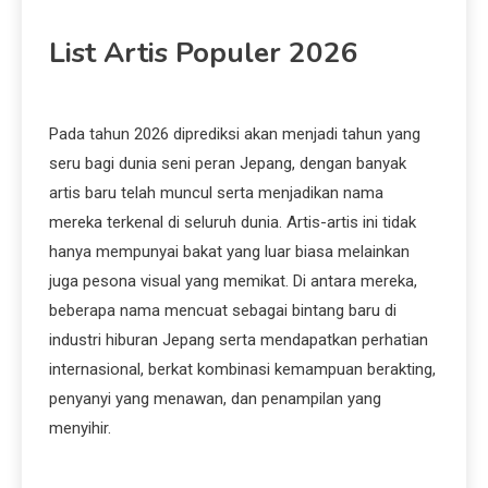
List Artis Populer 2026
Pada tahun 2026 diprediksi akan menjadi tahun yang
seru bagi dunia seni peran Jepang, dengan banyak
artis baru telah muncul serta menjadikan nama
mereka terkenal di seluruh dunia. Artis-artis ini tidak
hanya mempunyai bakat yang luar biasa melainkan
juga pesona visual yang memikat. Di antara mereka,
beberapa nama mencuat sebagai bintang baru di
industri hiburan Jepang serta mendapatkan perhatian
internasional, berkat kombinasi kemampuan berakting,
penyanyi yang menawan, dan penampilan yang
menyihir.