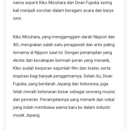
nama seperti Kiko Mizuhara dan Dean Fujioka sering
kali menjadi sorotan dalam beragam acara dan karya
seni.
Kiko Mizuhara, yang menggenggam darah Nippon dan
AS, merupakan salah satu peragawati dan artis paling
ternama di Nippon saat ini. Dengan penampilan yang
ekotis dan kecakapan bermain peran yang menarik,
Kiko sudah berperan sejumlah film dan teater, serta
inspirasi bagi banyak penggemarnya. Selain itu, Dean
Fujioka, yang berdarah Jepang dan Indonesia, juga
telah meraih ketenaran besar sebagai seorang musisi
dan pemeran. Penampilannya yang menarik dan vokal
yang indah membawa warna baru ke dalam industri
musik Jepang.