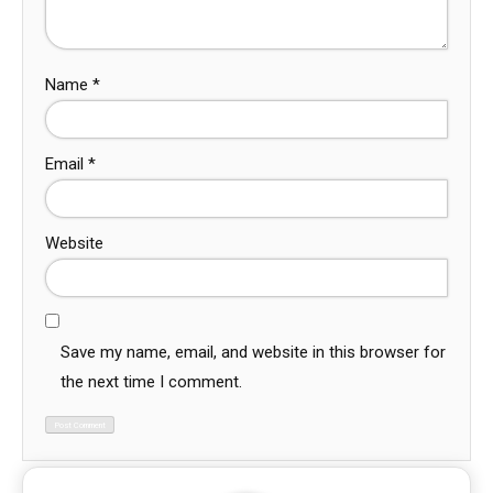
Name
*
Email
*
Website
Save my name, email, and website in this browser for
the next time I comment.