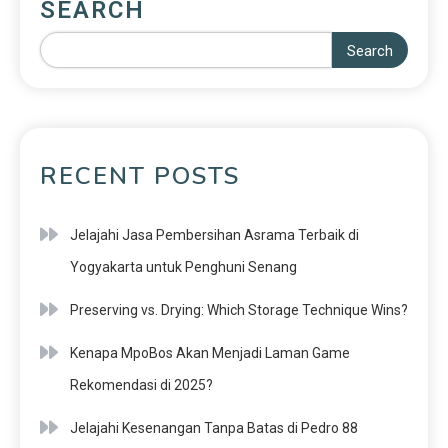
SEARCH
Search
RECENT POSTS
Jelajahi Jasa Pembersihan Asrama Terbaik di
Yogyakarta untuk Penghuni Senang
Preserving vs. Drying: Which Storage Technique Wins?
Kenapa MpoBos Akan Menjadi Laman Game
Rekomendasi di 2025?
Jelajahi Kesenangan Tanpa Batas di Pedro 88