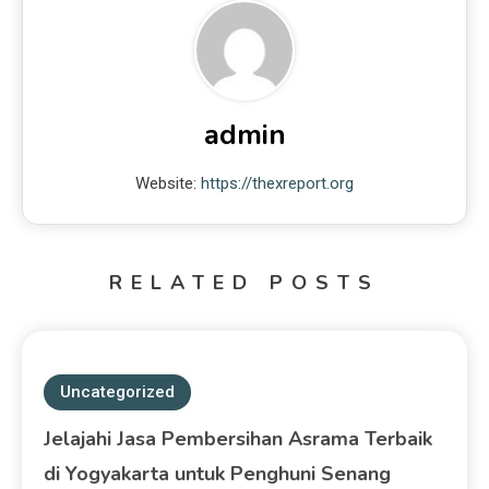
admin
Website:
https://thexreport.org
RELATED POSTS
Uncategorized
Jelajahi Jasa Pembersihan Asrama Terbaik
di Yogyakarta untuk Penghuni Senang