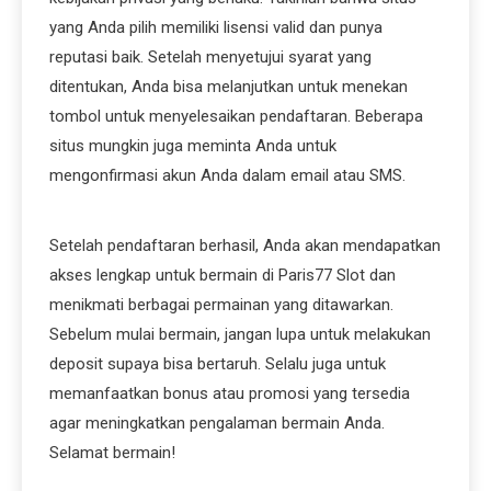
yang Anda pilih memiliki lisensi valid dan punya
reputasi baik. Setelah menyetujui syarat yang
ditentukan, Anda bisa melanjutkan untuk menekan
tombol untuk menyelesaikan pendaftaran. Beberapa
situs mungkin juga meminta Anda untuk
mengonfirmasi akun Anda dalam email atau SMS.
Setelah pendaftaran berhasil, Anda akan mendapatkan
akses lengkap untuk bermain di Paris77 Slot dan
menikmati berbagai permainan yang ditawarkan.
Sebelum mulai bermain, jangan lupa untuk melakukan
deposit supaya bisa bertaruh. Selalu juga untuk
memanfaatkan bonus atau promosi yang tersedia
agar meningkatkan pengalaman bermain Anda.
Selamat bermain!