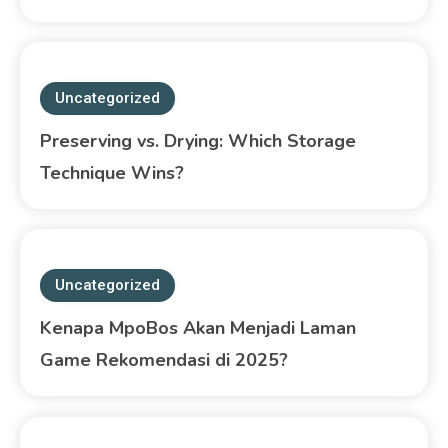
Uncategorized
Preserving vs. Drying: Which Storage
Technique Wins?
Uncategorized
Kenapa MpoBos Akan Menjadi Laman
Game Rekomendasi di 2025?