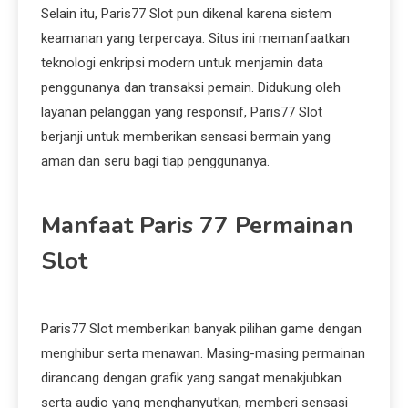
Selain itu, Paris77 Slot pun dikenal karena sistem
keamanan yang terpercaya. Situs ini memanfaatkan
teknologi enkripsi modern untuk menjamin data
penggunanya dan transaksi pemain. Didukung oleh
layanan pelanggan yang responsif, Paris77 Slot
berjanji untuk memberikan sensasi bermain yang
aman dan seru bagi tiap penggunanya.
Manfaat Paris 77 Permainan
Slot
Paris77 Slot memberikan banyak pilihan game dengan
menghibur serta menawan. Masing-masing permainan
dirancang dengan grafik yang sangat menakjubkan
serta audio yang menghanyutkan, memberi sensasi