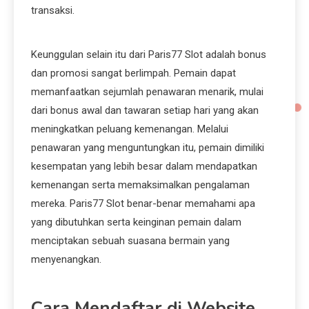
transaksi.
Keunggulan selain itu dari Paris77 Slot adalah bonus
dan promosi sangat berlimpah. Pemain dapat
memanfaatkan sejumlah penawaran menarik, mulai
dari bonus awal dan tawaran setiap hari yang akan
meningkatkan peluang kemenangan. Melalui
penawaran yang menguntungkan itu, pemain dimiliki
kesempatan yang lebih besar dalam mendapatkan
kemenangan serta memaksimalkan pengalaman
mereka. Paris77 Slot benar-benar memahami apa
yang dibutuhkan serta keinginan pemain dalam
menciptakan sebuah suasana bermain yang
menyenangkan.
Cara Mendaftar di Website