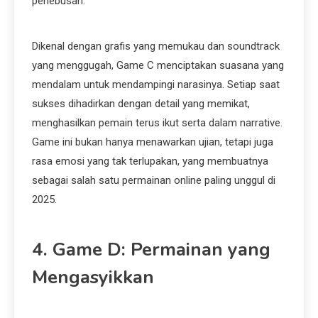
penebusan.
Dikenal dengan grafis yang memukau dan soundtrack
yang menggugah, Game C menciptakan suasana yang
mendalam untuk mendampingi narasinya. Setiap saat
sukses dihadirkan dengan detail yang memikat,
menghasilkan pemain terus ikut serta dalam narrative.
Game ini bukan hanya menawarkan ujian, tetapi juga
rasa emosi yang tak terlupakan, yang membuatnya
sebagai salah satu permainan online paling unggul di
2025.
4. Game D: Permainan yang
Mengasyikkan