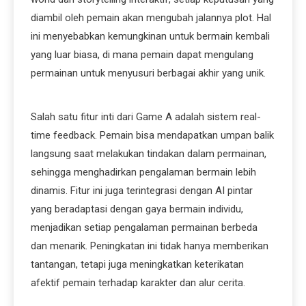
diambil oleh pemain akan mengubah jalannya plot. Hal
ini menyebabkan kemungkinan untuk bermain kembali
yang luar biasa, di mana pemain dapat mengulang
permainan untuk menyusuri berbagai akhir yang unik.
Salah satu fitur inti dari Game A adalah sistem real-
time feedback. Pemain bisa mendapatkan umpan balik
langsung saat melakukan tindakan dalam permainan,
sehingga menghadirkan pengalaman bermain lebih
dinamis. Fitur ini juga terintegrasi dengan AI pintar
yang beradaptasi dengan gaya bermain individu,
menjadikan setiap pengalaman permainan berbeda
dan menarik. Peningkatan ini tidak hanya memberikan
tantangan, tetapi juga meningkatkan keterikatan
afektif pemain terhadap karakter dan alur cerita.