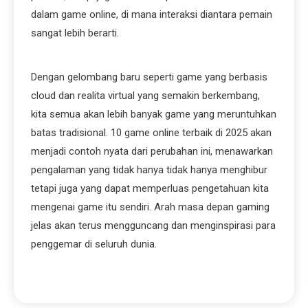
dalam game online, di mana interaksi diantara pemain
sangat lebih berarti.
Dengan gelombang baru seperti game yang berbasis
cloud dan realita virtual yang semakin berkembang,
kita semua akan lebih banyak game yang meruntuhkan
batas tradisional. 10 game online terbaik di 2025 akan
menjadi contoh nyata dari perubahan ini, menawarkan
pengalaman yang tidak hanya tidak hanya menghibur
tetapi juga yang dapat memperluas pengetahuan kita
mengenai game itu sendiri. Arah masa depan gaming
jelas akan terus mengguncang dan menginspirasi para
penggemar di seluruh dunia.