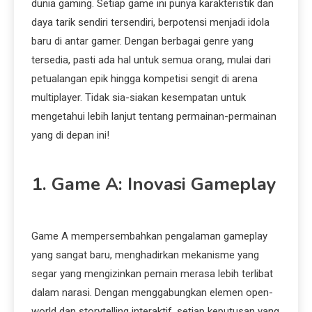
dunia gaming. Setiap game ini punya karakteristik dan
daya tarik sendiri tersendiri, berpotensi menjadi idola
baru di antar gamer. Dengan berbagai genre yang
tersedia, pasti ada hal untuk semua orang, mulai dari
petualangan epik hingga kompetisi sengit di arena
multiplayer. Tidak sia-siakan kesempatan untuk
mengetahui lebih lanjut tentang permainan-permainan
yang di depan ini!
1. Game A: Inovasi Gameplay
Game A mempersembahkan pengalaman gameplay
yang sangat baru, menghadirkan mekanisme yang
segar yang mengizinkan pemain merasa lebih terlibat
dalam narasi. Dengan menggabungkan elemen open-
world dan storytelling interaktif, setiap keputusan yang