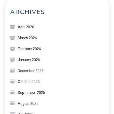
ARCHIVES
April 2026
March 2026
February 2026
January 2026
December 2025
October 2025
September 2025
August 2025