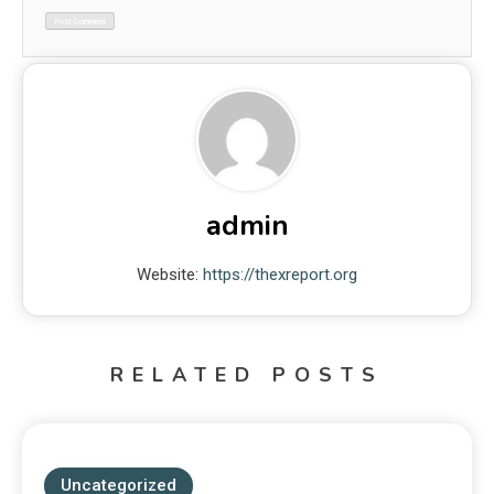
admin
Website:
https://thexreport.org
RELATED POSTS
Uncategorized