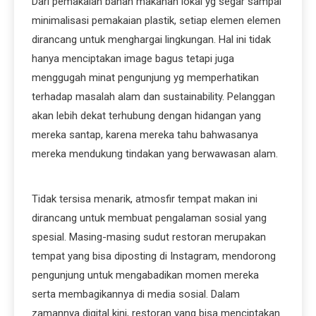
Dari pemakaian bahan makanan lokal yg segar sampai
minimalisasi pemakaian plastik, setiap elemen elemen
dirancang untuk menghargai lingkungan. Hal ini tidak
hanya menciptakan image bagus tetapi juga
menggugah minat pengunjung yg memperhatikan
terhadap masalah alam dan sustainability. Pelanggan
akan lebih dekat terhubung dengan hidangan yang
mereka santap, karena mereka tahu bahwasanya
mereka mendukung tindakan yang berwawasan alam.
Tidak tersisa menarik, atmosfir tempat makan ini
dirancang untuk membuat pengalaman sosial yang
spesial. Masing-masing sudut restoran merupakan
tempat yang bisa diposting di Instagram, mendorong
pengunjung untuk mengabadikan momen mereka
serta membagikannya di media sosial. Dalam
zamannya digital kini, restoran yang bisa menciptakan