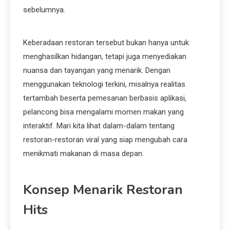
sebelumnya.
Keberadaan restoran tersebut bukan hanya untuk
menghasilkan hidangan, tetapi juga menyediakan
nuansa dan tayangan yang menarik. Dengan
menggunakan teknologi terkini, misalnya realitas
tertambah beserta pemesanan berbasis aplikasi,
pelancong bisa mengalami momen makan yang
interaktif. Mari kita lihat dalam-dalam tentang
restoran-restoran viral yang siap mengubah cara
menikmati makanan di masa depan.
Konsep Menarik Restoran
Hits