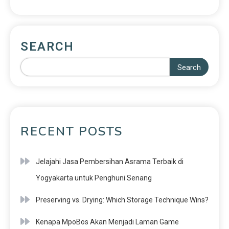
SEARCH
Search
RECENT POSTS
Jelajahi Jasa Pembersihan Asrama Terbaik di
Yogyakarta untuk Penghuni Senang
Preserving vs. Drying: Which Storage Technique Wins?
Kenapa MpoBos Akan Menjadi Laman Game