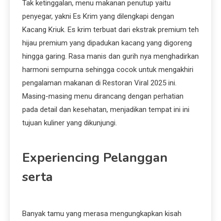
Tak ketinggalan, menu makanan penutup yaitu
penyegar, yakni Es Krim yang dilengkapi dengan
Kacang Kriuk. Es krim terbuat dari ekstrak premium teh
hijau premium yang dipadukan kacang yang digoreng
hingga garing. Rasa manis dan gurih nya menghadirkan
harmoni sempurna sehingga cocok untuk mengakhiri
pengalaman makanan di Restoran Viral 2025 ini.
Masing-masing menu dirancang dengan perhatian
pada detail dan kesehatan, menjadikan tempat ini ini
tujuan kuliner yang dikunjungi.
Experiencing Pelanggan
serta
Banyak tamu yang merasa mengungkapkan kisah