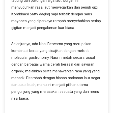
tepung dan potongan alga laut, burger ini
menyuguhkan rasa laut menyegarkan dan penuh gizi.
Kombinasi patty daging sapi terbaik dengan saus
mayones yang diperkaya rempah menyebabkan setiap
gigitan menjadi pengalaman luar biasa.
Selanjutnya, ada Nasi Berwarna yang merupakan
kombinasi beras yang disajikan dengan metode
molecular gastronomy. Nasi ini indah secara visual
dengan berbagai warna cerah berasal dari sayuran
organik, melainkan serta menawarkan rasa yang yang
menarik. Ditambah dengan hiasan makanan laut segar
dan saus buah, menu ini menjadi pilihan utama
pengunjung yang merasakan sesuatu yang dari menu
nasi biasa.