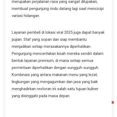
merupakan perjalanan rasa yang sangat dilupakan,
membuat pengunjung rindu datang lagi saat mencicipi
variasi hidangan.
Layanan pembeli di lokasi viral 2025 juga dapat banyak
pujian. Staf yang sopan dan siap membantu
menjadikan setiap merasakannya diperhatikan.
Pengunjung menceritakan kisah mereka sendiri dalam
bentuk layanan premium, di mana setiap semua
permintaan diperhatikan dengan sungguh-sungguh.
Kombinasi yang antara makanan menu yang lezat,
lingkungan yang mengagumkan dan jasa yang baik
menghadirkan restoran ini salah satu tujuan kuliner
yang disinggahi pada masa depan.