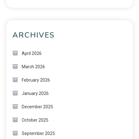
ARCHIVES
April 2026
March 2026
February 2026
January 2026
December 2025
October 2025
September 2025