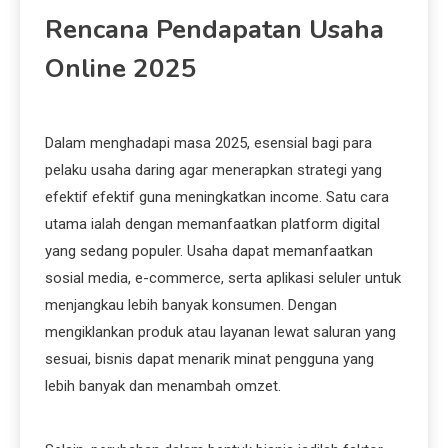
Rencana Pendapatan Usaha
Online 2025
Dalam menghadapi masa 2025, esensial bagi para
pelaku usaha daring agar menerapkan strategi yang
efektif efektif guna meningkatkan income. Satu cara
utama ialah dengan memanfaatkan platform digital
yang sedang populer. Usaha dapat memanfaatkan
sosial media, e-commerce, serta aplikasi seluler untuk
menjangkau lebih banyak konsumen. Dengan
mengiklankan produk atau layanan lewat saluran yang
sesuai, bisnis dapat menarik minat pengguna yang
lebih banyak dan menambah omzet.