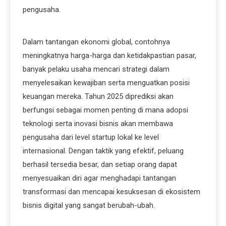
pengusaha.
Dalam tantangan ekonomi global, contohnya
meningkatnya harga-harga dan ketidakpastian pasar,
banyak pelaku usaha mencari strategi dalam
menyelesaikan kewajiban serta menguatkan posisi
keuangan mereka. Tahun 2025 diprediksi akan
berfungsi sebagai momen penting di mana adopsi
teknologi serta inovasi bisnis akan membawa
pengusaha dari level startup lokal ke level
internasional. Dengan taktik yang efektif, peluang
berhasil tersedia besar, dan setiap orang dapat
menyesuaikan diri agar menghadapi tantangan
transformasi dan mencapai kesuksesan di ekosistem
bisnis digital yang sangat berubah-ubah.